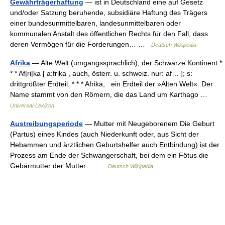
Gewährträgerhaftung
— ist in Deutschland eine auf Gesetz
und/oder Satzung beruhende, subsidiäre Haftung des Trägers
einer bundesunmittelbaren, landesunmittelbaren oder
kommunalen Anstalt des öffentlichen Rechts für den Fall, dass
deren Vermögen für die Forderungen… …
Deutsch Wikipedia
Afrika
— Alte Welt (umgangssprachlich); der Schwarze Kontinent *
* * Af|ri|ka [ a:frika , auch, österr. u. schweiz. nur: af… ]; s:
drittgrößter Erdteil. * * * Afrika, ein Erdteil der »Alten Welt«. Der
Name stammt von den Römern, die das Land um Karthago …
Universal-Lexikon
Austreibungsperiode
— Mutter mit Neugeborenem Die Geburt
(Partus) eines Kindes (auch Niederkunft oder, aus Sicht der
Hebammen und ärztlichen Geburtshelfer auch Entbindung) ist der
Prozess am Ende der Schwangerschaft, bei dem ein Fötus die
Gebärmutter der Mutter… …
Deutsch Wikipedia