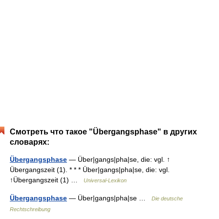
Смотреть что такое "Übergangsphase" в других
словарях:
Übergangsphase
— Über|gangs|pha|se, die: vgl. ↑
Übergangszeit (1). * * * Über|gangs|pha|se, die: vgl.
↑Übergangszeit (1) …
Universal-Lexikon
Übergangsphase
— Über|gangs|pha|se …
Die deutsche
Rechtschreibung