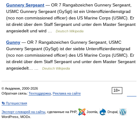
Gunnery Sergeant
— OR 7 Rangabzeichen Gunnery Sergeant,
USMC Gunnery Sergeant (GySgt) ist ein Unteroffizierdienstgrad
(nco non commissioned officer) des US Marine Corps (USMC). Er
ist direkt über dem Staff Sergeant und unter dem Master Sergeant
angesiedelt und wird …
Deutsch Wikipedia
Gunny
— OR 7 Rangabzeichen Gunnery Sergeant, USMC
Gunnery Sergeant (GySgt) ist der siebte Unteroffizierdienstgrad
(nco non commissioned officer) des US Marine Corps (USMC). Er
ist direkt über dem Staff Sergeant und unter dem Master Sergeant
angesiedelt… …
Deutsch Wikipedia
© Академик, 2000-2026
18+
Обратная связь:
Техподдержка
,
Реклама на сайте
👣 Путешествия
Экспорт словарей на сайты
, сделанные на PHP,
Joomla,
Drupal,
WordPress, MODx.